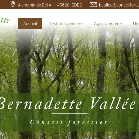
4 chemin de Bel Air - 45620 ISDES
bvallee@conseilforest
Accueil
Gestion forestière
Agroforesterie
Un
Bernadette Vallée
Conseil forestier