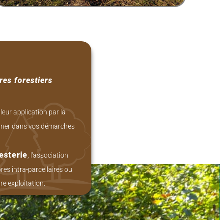
res forestiers
leur application par la
pagner dans vos démarches
esterie
, l'association
res intra-parcellaires ou
re exploitation.