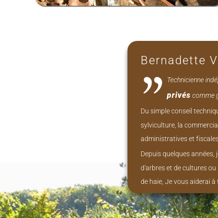
Bernadette Va
Technicienne indé
privés
comme ge
Du simple conseil techniq
sylviculture, la commerci
administratives et fiscale
Depuis quelques années, 
d'arbres et de cultures ou
de haie, Je vous aiderai à