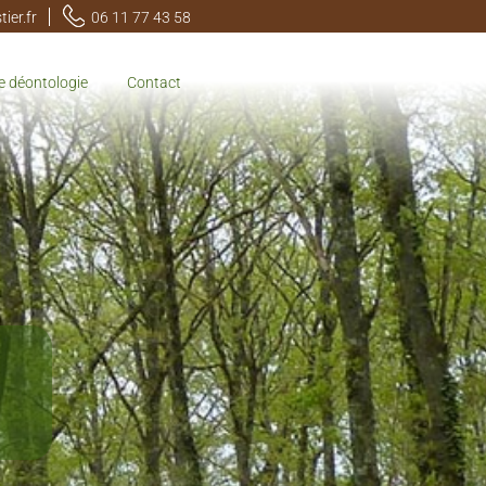
ier.fr
06 11 77 43 58
e déontologie
Contact